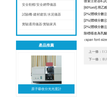
微量注射器
6.
點擊
安全鞋帽/安全網帶儀器
[60%vol]:
[2%(體積分數
點擊
試驗機-建材建筑/水泥儀器
[2%(體積分數
點擊
實驗通用儀器/實驗家具
[2%(體積分數
除標樣改為乳
點擊
<span font-siz
產品推薦
上一條：
E
下一條：
車
原子吸收分光光度計